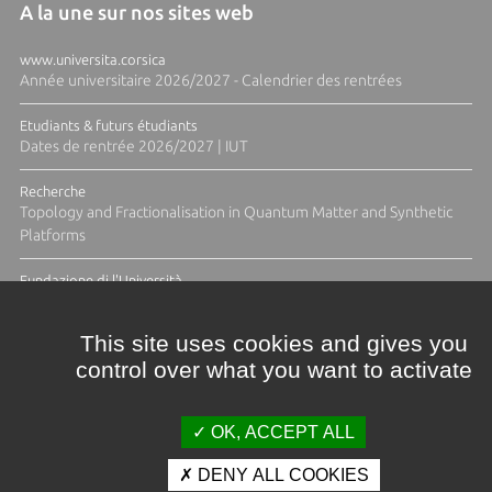
A la une sur nos sites web
www.universita.corsica
Année universitaire 2026/2027 - Calendrier des rentrées
Etudiants & futurs étudiants
Dates de rentrée 2026/2027 | IUT
Recherche
Topology and Fractionalisation in Quantum Matter and Synthetic
Platforms
Fundazione di l'Università
Résidence Ange Tomasi "Lagune and Zeste" avec la photographe
Diane Moulenc
This site uses cookies and gives you
control over what you want to activate
TOUTES LES ACTUS
OK, ACCEPT ALL
DENY ALL COOKIES