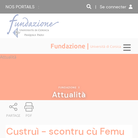
NOS PORTAILS :
| Se connecter
Fundazione |
Università di Corsica
Attualità
FUNDAZIONE
|
Attualità
PARTAGE
PDF
Custruì - scontru cù Femu