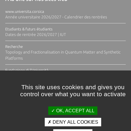
www.universita.corsica
Année universitaire 2026/2027 - Calendrier des rentrées
Etudiants & futurs étudiants
Dates de rentrée 2026/2027 | IUT
Recherche
Topology and Fractionalisation in Quantum Matter and Synthetic
Platforms
Fundazione di l'Università
Résidence Ange Tomasi "Lagune and Zeste" avec la photographe
Diane Moulenc
This site uses cookies and gives you
control over what you want to activate
TOUTES LES ACTUS
OK, ACCEPT ALL
DENY ALL COOKIES
Crédits et mentions légales