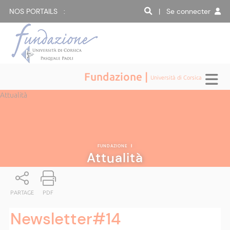
NOS PORTAILS :
| Se connecter
Fundazione |
Università di Corsica
Attualità
FUNDAZIONE
|
Attualità
PARTAGE
PDF
Newsletter#14