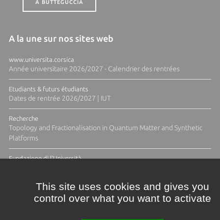
A BUTTEGUCCIA
A la une sur nos sites web
www.universita.corsica
Année universitaire 2026/2027 - Calendrier des rentrées
Etudiants & futurs étudiants
Dates de rentrée 2026/2027 | IUT
Recherche
Topology and Fractionalisation in Quantum Matter and Synthetic
Platforms
Fundazione di l'Università
Résidence Ange Tomasi "Lagune and Zeste" avec la photographe
Diane Moulenc
This site uses cookies and gives you
control over what you want to activate
TOUTES LES ACTUS