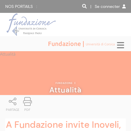
NOS PORTAILS :
| Se connecter
Fundazione |
Università di Corsica
Attualità
FUNDAZIONE
|
Attualità
PARTAGE
PDF
A Fundazione invite Inoveli,