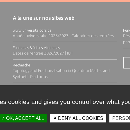
A la une sur nos sites web
www.universita.corsica
Fund
Année universitaire 2026/2027 - Calendrier des rentrées
Rés
pho
Etudiants & futurs étudiants
Dates de rentrée 2026/2027 | IUT
Recherche
Topology and Fractionalisation in Quantum Matter and
Synthetic Platforms
ses cookies and gives you control over what you
OK, ACCEPT ALL
DENY ALL COOKIES
PERSO
Contacts
Plan d'accès
Espace 