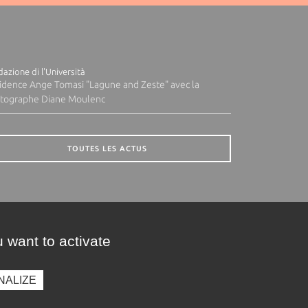
azione di l'Università
idence Ange Tomasi "Lagune and Zeste" avec la
tographe Diane Moulenc
TOUTES LES ACTUS
 want to activate
NALIZE
presse
Photothèque
Recrutement
Marchés publics
SE CONNECTER