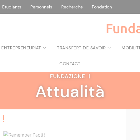
Etudiants
Personnels
Recherche
Fondation
Funda
 ENTREPRENEURIAT
TRANSFERT DE SAVOIR
MOBILIT
CONTACT
FUNDAZIONE
|
Attualità
!