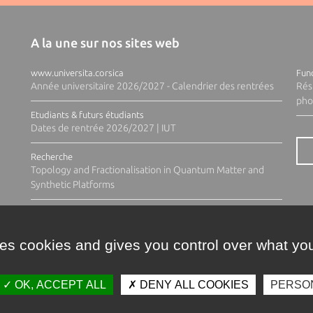
A la une sur nos sites web
www.universita.corsica
Fund
Année universitaire 2026/2027 - Calendrier des rentrées
Rés
pho
Etudiants & futurs étudiants
Dates de rentrée 2026/2027 | IUT
Recherche
Topology and Fractionalisation in Quantum Matter and
Synthetic Platforms
ses cookies and gives you control over what you
OK, ACCEPT ALL
DENY ALL COOKIES
PERSO
Contacts
Plan d'accès
Espace 