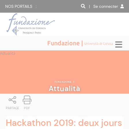
NOS PORTAILS :
| Se connecter
Fundazione |
Università di Corsica
Attualità
FUNDAZIONE
|
Attualità
PARTAGE
PDF
Hackathon 2019: deux jours