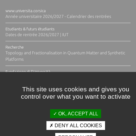
www.universita.corsica
Année universitaire 2026/2027 - Calendrier des rentrées
Etudiants & futurs étudiants
Dates de rentrée 2026/2027 | IUT
Recherche
Topology and Fractionalisation in Quantum Matter and Synthetic
Platforms
Fundazione di l'Università
Résidence Ange Tomasi "Lagune and Zeste" avec la photographe
Diane Moulenc
This site uses cookies and gives you
control over what you want to activate
TOUTES LES ACTUS
OK, ACCEPT ALL
DENY ALL COOKIES
Crédits et mentions légales