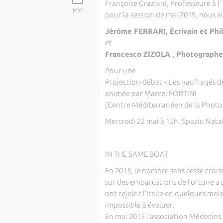
Françoise Graziani, Professeure à 
PDF
pour la session de mai 2019, nous aur
Jérôme FERRARI, Écrivain et Phi
et
Francesco ZIZOLA , Photograph
Pour une
Projection-débat « Les naufragés d
animée par Marcel FORTINI
(Centre Méditerranéen de la Photo
Mercredi 22 mai à 15h, Spaziu Natal
IN THE SAME BOAT
En 2015, le nombre sans cesse crois
sur des embarcations de fortune a 
ont rejoint l’Italie en quelques moi
impossible à évaluer.
En mai 2015 l’association Médecins 