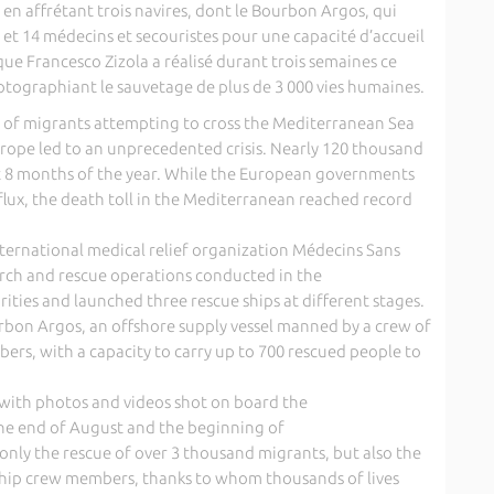
 en affrétant trois navires, dont le Bourbon Argos, qui
t 14 médecins et secouristes pour une capacité d’accueil
que Francesco Zizola a réalisé durant trois semaines ce
otographiant le sauvetage de plus de 3 000 vies humaines.
 of migrants attempting to cross the Mediterranean Sea
rope led to an unprecedented crisis. Nearly 120 thousand
rst 8 months of the year. While the European governments
flux, the death toll in the Mediterranean reached record
nternational medical relief organization Médecins Sans
earch and rescue operations conducted in the
ities and launched three rescue ships at different stages.
rbon Argos, an offshore supply vessel manned by a crew of
bers, with a capacity to carry up to 700 rescued people to
 with photos and videos shot on board the
he end of August and the beginning of
nly the rescue of over 3 thousand migrants, but also the
ship crew members, thanks to whom thousands of lives