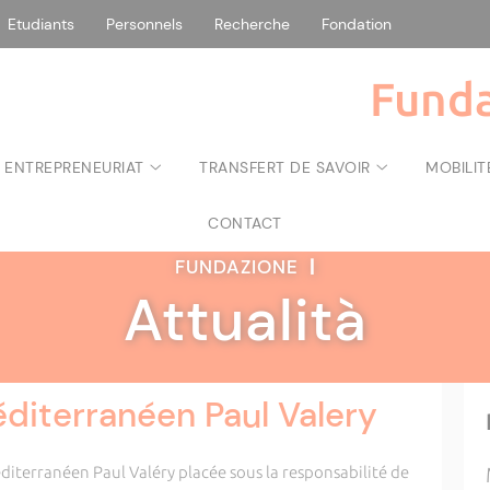
Etudiants
Personnels
Recherche
Fondation
Funda
 ENTREPRENEURIAT
TRANSFERT DE SAVOIR
MOBILIT
CONTACT
FUNDAZIONE
|
Attualità
éditerranéen Paul Valery
éditerranéen Paul Valéry placée sous la responsabilité de