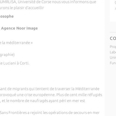
l' UMRLISA, Université de Corse nous vous informons que
ons le plaisir d’accueillir
losophe
e Agence Noor Image
C
e la méditerranée »
Pro
Labo
graphie)
Uni
e Luciani à Corti.
Fund
sant de migrants qui tentent de traverser la Méditerranée
provoqué une crise européenne. Plus de cent mille réfugiés
s, et le nombre de naufragés ayant péri en mer est
Sans Frontières a rejoint les opérations de secours en mer