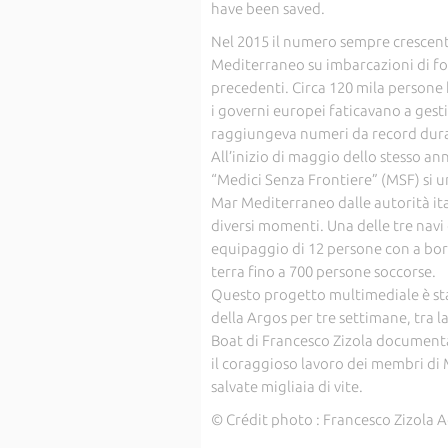
have been saved.
Nel 2015 il numero sempre crescente
Mediterraneo su imbarcazioni di for
precedenti. Circa 120 mila persone 
i governi europei faticavano a gesti
raggiungeva numeri da record duran
All’inizio di maggio dello stesso a
“Medici Senza Frontiere” (MSF) si un
Mar Mediterraneo dalle autorità ital
diversi momenti. Una delle tre navi
equipaggio di 12 persone con a bord
terra fino a 700 persone soccorse.
Questo progetto multimediale è stat
della Argos per tre settimane, tra la
Boat di Francesco Zizola documenta 
il coraggioso lavoro dei membri di 
salvate migliaia di vite.
© Crédit photo : Francesco Zizola