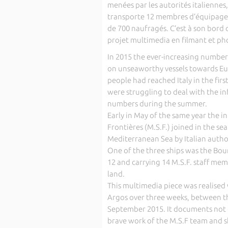
menées par les autorités italiennes,
transporte 12 membres d’équipage e
de 700 naufragés. C’est à son bord 
projet multimedia en filmant et ph
In 2015 the ever-increasing number
on unseaworthy vessels towards Eu
people had reached Italy in the fi
were struggling to deal with the in
numbers during the summer.
Early in May of the same year the i
Frontières (M.S.F.) joined in the s
Mediterranean Sea by Italian author
One of the three ships was the Bou
12 and carrying 14 M.S.F. staff mem
land.
This multimedia piece was realised
Argos over three weeks, between t
September 2015. It documents not o
brave work of the M.S.F team and 