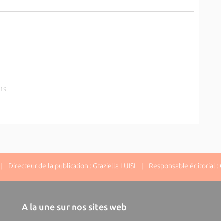
019
 Directeur de la publication : Graziella LUISI | Responsable éditorial : G
A la une sur nos sites web