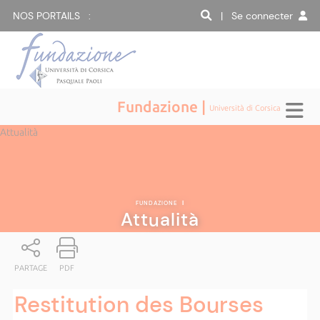
NOS PORTAILS :
| Se connecter
Fundazione |
Università di Corsica
Attualità
FUNDAZIONE
|
Attualità
PARTAGE
PDF
Restitution des Bourses