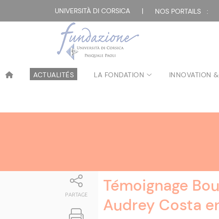
Attualità
UNIVERSITÀ DI CORSICA
|
NOS PORTAILS :
ACTUALITÉS
LA FONDATION
INNOVATION &
Témoignage Bou
PARTAGE
Audrey Costa en