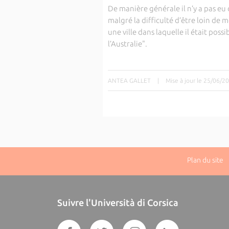
De manière générale il n’y a pas eu 
malgré la difficulté d’être loin de
une ville dans laquelle il était pos
l’Australie".
ANTEA GALLET
|
Mise à jour le 25/06/2
Plan du site
|
Suivre l'Università di Corsica