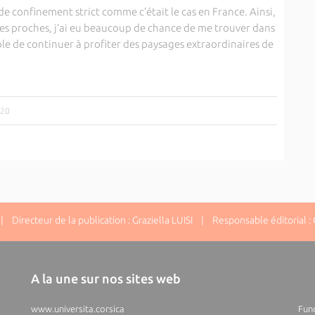
de confinement strict comme c’était le cas en France. Ainsi,
 mes proches, j’ai eu beaucoup de chance de me trouver dans
sible de continuer à profiter des paysages extraordinaires de
020
 Directeur de la publication : Graziella LUISI | Responsable éditorial : G
A la une sur nos sites web
www.universita.corsica
Fund