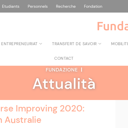
Etudiants
Personnels
Recherche
Fondation
Funda
 ENTREPRENEURIAT
TRANSFERT DE SAVOIR
MOBILIT
CONTACT
FUNDAZIONE
|
Attualità
rse Improving 2020:
 Australie