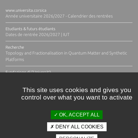
www.universita.corsica
Année universitaire 2026/2027 - Calendrier des rentrées
Etudiants & futurs étudiants
Dates de rentrée 2026/2027 | IUT
Recherche
Topology and Fractionalisation in Quantum Matter and Synthetic
Platforms
Fundazione di l'Università
Résidence Ange Tomasi "Lagune and Zeste" avec la photographe
Diane Moulenc
This site uses cookies and gives you
control over what you want to activate
TOUTES LES ACTUS
OK, ACCEPT ALL
DENY ALL COOKIES
Crédits et mentions légales