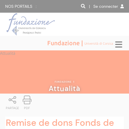
NOS PORTAILS :
| Se connecter
Fundazione |
Università di Corsica
Attualità
FUNDAZIONE
|
Attualità
PARTAGE
PDF
Remise de dons Fonds de