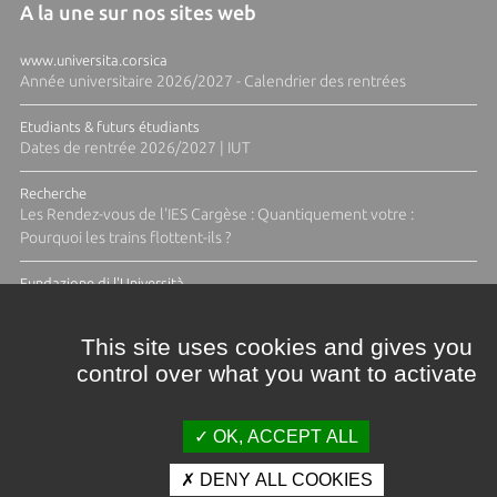
A la une sur nos sites web
www.universita.corsica
Année universitaire 2026/2027 - Calendrier des rentrées
Etudiants & futurs étudiants
Dates de rentrée 2026/2027 | IUT
Recherche
Les Rendez-vous de l'IES Cargèse : Quantiquement votre :
Pourquoi les trains flottent-ils ?
Fundazione di l'Università
Résidence Ange Tomasi "Lagune and Zeste" avec la photographe
Diane Moulenc
This site uses cookies and gives you
control over what you want to activate
TOUTES LES ACTUS
OK, ACCEPT ALL
DENY ALL COOKIES