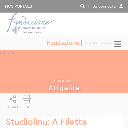
NOS PORTAILS :
| Se connecter
Fundazione |
Università di Corsica
Attualità
FUNDAZIONE
|
Attualità
PARTAGE
PDF
Studiolinu: A Filetta