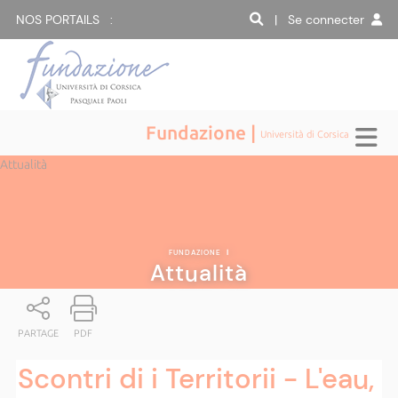
NOS PORTAILS :
| Se connecter
Fundazione |
Università di Corsica
Attualità
FUNDAZIONE
|
Attualità
PARTAGE
PDF
Scontri di i Territorii - L'eau,