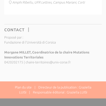
Amphi Ribellu, UFR Lettres, Campus Mariani, Corti
CONTACT
Proposé par :
Fundazione di l'Università di Corsica
Morgane MILLET, Coordinatrice de la chaire Mutations
Innovations Territoriales
0420202175
|
chaire-territoires@univ-corse.fr
Plan du site
| Directeur de la publication : Graziella
LUISI | Responsable éditorial : Graziella LUISI