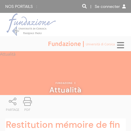
NOS PORTAILS :
| Se connecter
Fundazione |
Università di Corsica
Attualità
FUNDAZIONE
|
Attualità
PARTAGE
PDF
Restitution mémoire de fin