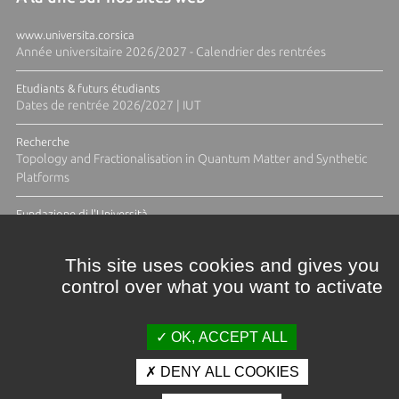
www.universita.corsica
Année universitaire 2026/2027 - Calendrier des rentrées
Etudiants & futurs étudiants
Dates de rentrée 2026/2027 | IUT
Recherche
Topology and Fractionalisation in Quantum Matter and Synthetic
Platforms
Fundazione di l'Università
Résidence Ange Tomasi "Lagune and Zeste" avec la photographe
Diane Moulenc
This site uses cookies and gives you
control over what you want to activate
TOUTES LES ACTUS
OK, ACCEPT ALL
DENY ALL COOKIES
Crédits et mentions légales