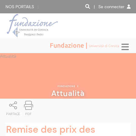
NOS PORTAILS :
| Se connecter
Fundazione |
Università di Corsica
Attualità
FUNDAZIONE
|
Attualità
PARTAGE
PDF
Remise des prix des